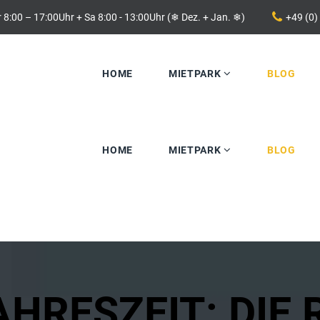
 8:00 – 17:00Uhr + Sa 8:00 - 13:00Uhr (❄ Dez. + Jan. ❄)
+49 (0)
HOME
MIETPARK
BLOG
Bagger
HOME
MIETPARK
BLOG
Microbagger
Raupenbagger
Erdbewegung
Bagger
Verdichtung
Microbagger
Baugeräte
Raupenbagger
Gartengeräte
Erdbewegung
AHRESZEIT: DIE 
Anhänger
Verdichtung