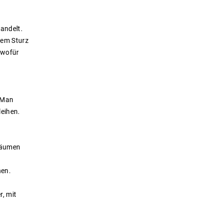
andelt.
nem Sturz
, wofür
. Man
eihen.
 räumen
nen.
, mit