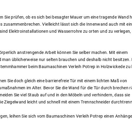
 Sie prüfen, ob es sich bei besagter Mauer um eine tragende Wand h
usammenbrechen. Vielleicht lässt sich die Innenwand auch mit ei
m sind Elektroinstallationen und Wasserrohre zu orten und zu verlegen
 körperlich anstrengende Arbeit können Sie selber machen. Mit einem
d man üblicherweise nur selten brauchen und deshalb nicht besitzen
n Stemmhammer beim Baumaschinen Verleih Potrep in Holzwickede zu l
nen Sie doch gleich eine barrierefreie Tür mit einem lichten Maß von
umaßnahmen im Alter. Bevor Sie die Wand für die Tür durch brechen
meiden Sie viel Staub auf und in den Möbeln und verhindern, dass sie
Ziegelwand leicht und schnell mit einem Trennschneider durchtren
en, leihen Sie sich vom Baumaschinen Verleih Potrep einen Anhänger