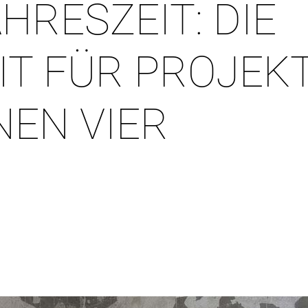
HRESZEIT:
DIE
IT
FÜR
PROJEK
NEN
VIER