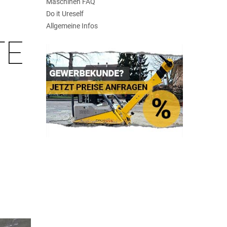
Maschinen FAQ
Do it Ureself
Allgemeine Infos
TE