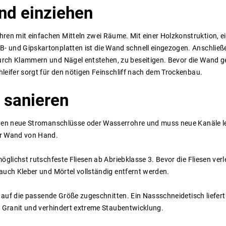
nd
einziehen
n mit einfachen Mitteln zwei Räume. Mit einer Holzkonstruktion, e
- und Gipskartonplatten ist die Wand schnell eingezogen. Anschließ
urch Klammern und Nägel entstehen, zu beseitigen. Bevor die Wand g
leifer sorgt für den nötigen Feinschliff nach dem Trockenbau.
sanieren
änden neue Stromanschlüsse oder Wasserrohre und muss neue Kanäle l
er Wand von Hand.
öglichst rutschfeste Fliesen ab Abriebklasse 3. Bevor die Fliesen verl
auch Kleber und Mörtel vollständig entfernt werden.
n auf die passende Größe zugeschnitten. Ein Nassschneidetisch liefert
r Granit und verhindert extreme Staubentwicklung.