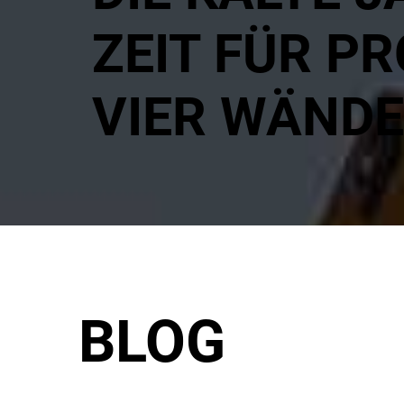
ZEIT FÜR PR
VIER WÄND
BLOG