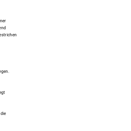
iner
end
estrichen
egen.
egt
 die