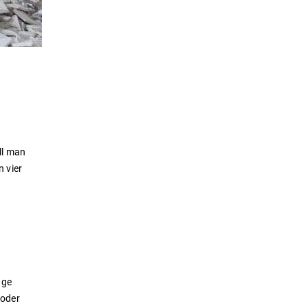
ll man
n vier
nge
 oder