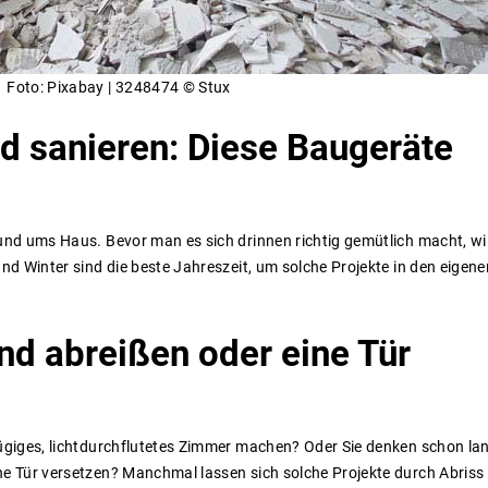
Foto: Pixabay | 3248474 © Stux
nd
sanieren:
Diese
Baugeräte
rund ums Haus. Bevor man es sich drinnen richtig gemütlich macht, wi
nd Winter sind die beste Jahreszeit, um solche Projekte in den eigene
nd
abreißen
oder
eine
Tür
zügiges, lichtdurchflutetes Zimmer machen? Oder Sie denken schon la
ne Tür versetzen? Manchmal lassen sich solche Projekte durch Abriss