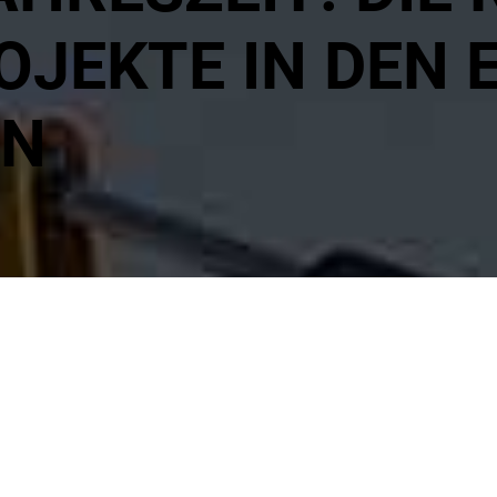
Saunen
Baugeräte
OJEKTE IN DEN 
Gartengeräte
Anhänger
EN
Saunen