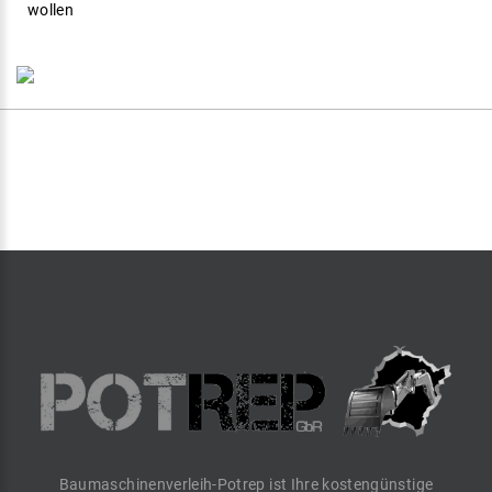
wollen
Baumaschinenverleih-Potrep ist Ihre kostengünstige